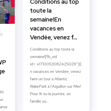
Conditions au top
toute la
semaine!En
vacances en
18
Vendée, venez f…
Conditions au top toute la
semaine![fb_vid
WP
id= »1710053082425029″]E
ge
n vacances en Vendée, venez
faire un tour à Atlantic
WakePark à l’Aiguillon sur Mer!
IN
Pour 1h ou la journée, en
un
famille ou...
 game