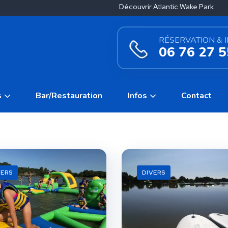
Découvrir Atlantic Wake Park
RÉSERVATION & 
06 76 27 5
s
Bar/Restauration
Infos
Contact
VERS
DIVERS