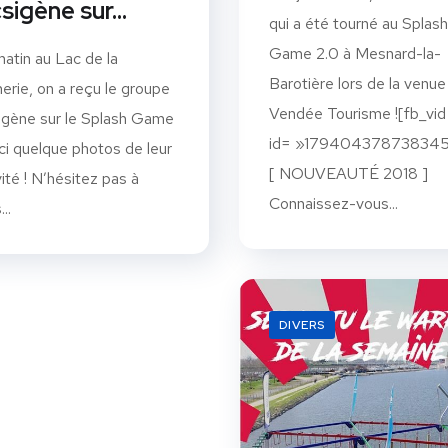
sigène sur…
qui a été tourné au Splash
Game 2.0 à Mesnard-la-
atin au Lac de la
Barotière lors de la venue
herie, on a reçu le groupe
Vendée Tourisme ![fb_vid
gène sur le Splash Game
id= »179404378738345
ici quelque photos de leur
[ NOUVEAUTÉ 2018 ]
vité ! N’hésitez pas à
Connaissez-vous...
..
DIVERS