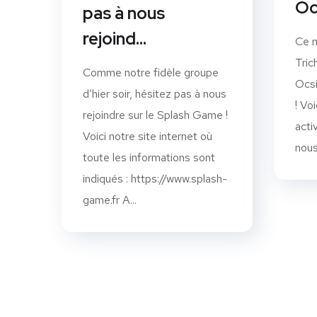
Oc
pas à nous
rejoind…
Ce m
Tric
Comme notre fidèle groupe
Ocsi
d’hier soir, hésitez pas à nous
! Vo
rejoindre sur le Splash Game !
acti
Voici notre site internet où
nous.
toute les informations sont
indiqués : https://www.splash-
game.fr A...