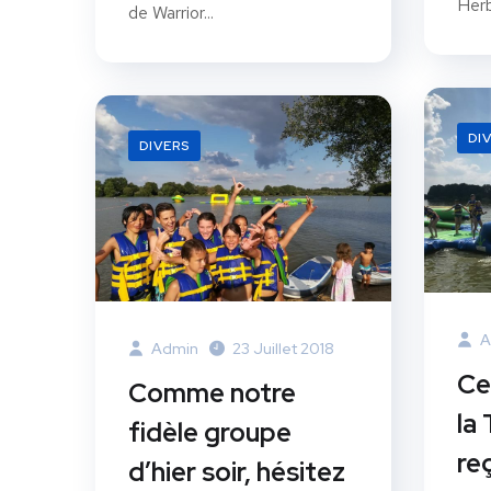
Herb
de Warrior...
DI
DIVERS
A
Admin
23 Juillet 2018
Ce
Comme notre
la 
fidèle groupe
re
d’hier soir, hésitez