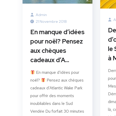
Admin
A
21 Novembre 2018
De
En manque d’idées
d’
pour noël? Pensez
le
aux chèques
à 
cadeaux d’A…
Dern
En manque d’idées pour
pour
noël?
Pensez aux chèques
Mesn
cadeaux d’Atlantic Wake Park
Démo
pour offrir des moments
dima
inoubliables dans le Sud
là, 
Vendée Du forfait 30 minutes