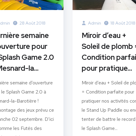
dmin
28 Août 2018
Admin
18 Août 2018
rnière semaine
Miroir d’eau +
ouverture pour
Soleil de plomb 
 Splash Game 2.0
Condition parfa
Mesnard-la…
pour pratique…
ière semaine d’ouverture
Miroir d’eau + Soleil de p
 le Splash Game 2.0 à
= Condition parfaite pour
ard-la-Barotière !
pratiquer nos activités 
ntage des jeux prévu ce
le Stand Up Paddle ou en
nche 02 septembre. D’ici
tenter de battre le record
comme les Futés des
le Splash Game...