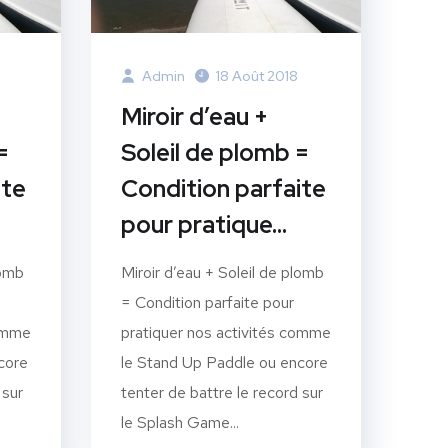
Admin
18 Août 2018
Miroir d’eau +
=
Soleil de plomb =
ite
Condition parfaite
pour pratique…
lomb
Miroir d’eau + Soleil de plomb
= Condition parfaite pour
comme
pratiquer nos activités comme
core
le Stand Up Paddle ou encore
 sur
tenter de battre le record sur
le Splash Game...