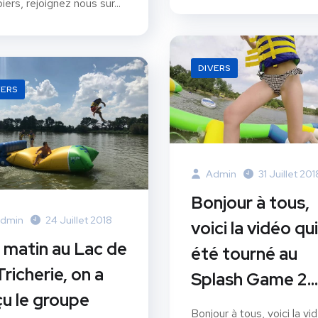
iers, rejoignez nous sur...
DIVERS
VERS
Admin
31 Juillet 201
Bonjour à tous,
dmin
24 Juillet 2018
voici la vidéo qui
 matin au Lac de
été tourné au
Tricherie, on a
Splash Game 2…
çu le groupe
Bonjour à tous, voici la vi