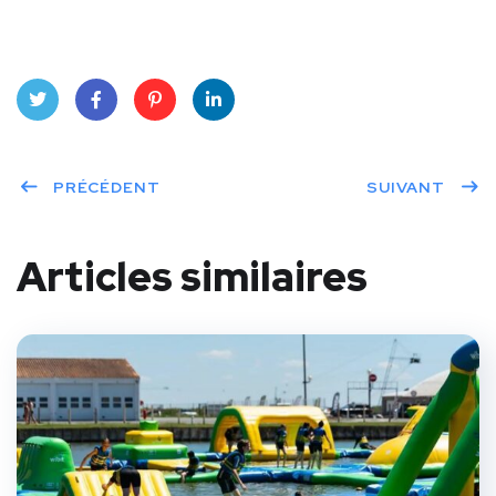
Twit
Face
Pint
Linke
ter
PRÉCÉDENT
book
eres
dIn
SUIVANT
t
Articles similaires