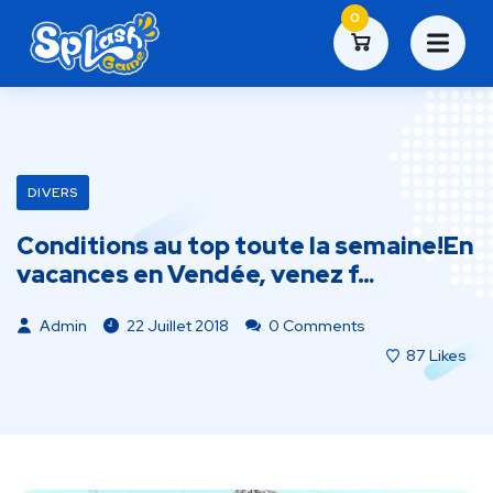
0
DIVERS
Conditions au top toute la semaine!En
vacances en Vendée, venez f…
Admin
22 Juillet 2018
0 Comments
87
Likes