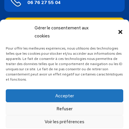
06 76 27 55 04
ACHAT EN LIGNE
Gérer le consentement aux
Bons cadeaux
cookies
Pour offrir les meilleures expériences, nous utilisons des technologies
SUIVEZ NOUS !
telles que les cookies pour stocker et/ou accéder aux informations des
appareils. Le fait de consentir à ces technologies nous permettra de
traiter des données telles que le comportement de navigation ou les ID
uniques sur ce site. Le fait de ne pas consentir ou de retirer son
consentement peut avoir un effet négatif sur certaines caractéristiques
et fonctions.
Découvrez toutes les autres activités proposées par Atlantic
Wake Park, votre base de loisirs nautiques unique en
Vendée
Accepter
Refuser
Fait avec le
en Vendée par
&
Voir les préférences