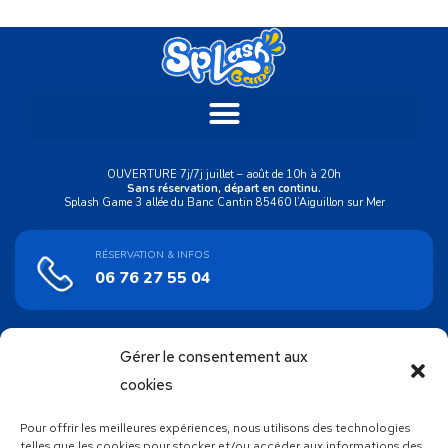
OUVERTURE 7j/7j juillet – août de 10h à 20h
Sans réservation, départ en continu.
Splash Game 3 allée du Banc Cantin 85460 l’Aiguillon sur Mer
RÉSERVATION & INFOS
06 76 27 55 04
Gérer le consentement aux
ACHAT EN LIGNE
Bons cadeaux
cookies
Pour offrir les meilleures expériences, nous utilisons des technologies
SUIVEZ NOUS !
telles que les cookies pour stocker et/ou accéder aux informations des