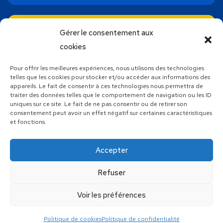
ACHAT EN LIGNE
Gérer le consentement aux
Bons cadeaux
cookies
Pour offrir les meilleures expériences, nous utilisons des technologies
SUIVEZ NOUS !
telles que les cookies pour stocker et/ou accéder aux informations des
appareils. Le fait de consentir à ces technologies nous permettra de
traiter des données telles que le comportement de navigation ou les ID
uniques sur ce site. Le fait de ne pas consentir ou de retirer son
consentement peut avoir un effet négatif sur certaines caractéristiques
et fonctions.
Découvrez toutes les autres activités proposées par Atlantic
Wake Park, votre base de loisirs nautiques unique en
Vendée
Accepter
Refuser
Fait avec le
en Vendée par
&
Voir les préférences
Politique de cookies
Politique de confidentialité