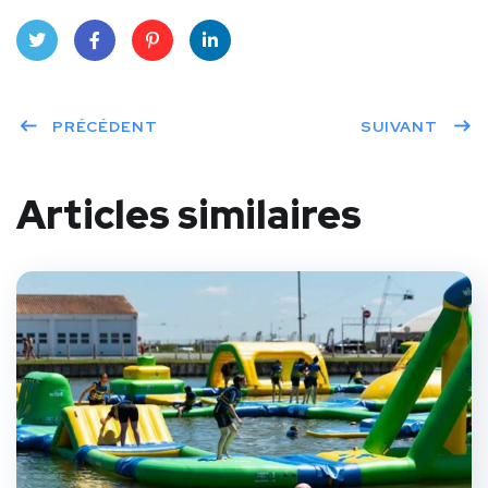
Twit
Face
Pint
Linke
ter
PRÉCÉDENT
book
eres
dIn
SUIVANT
t
Articles similaires