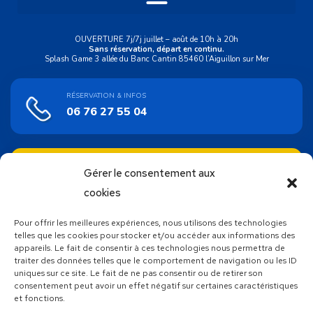
OUVERTURE 7j/7j juillet – août de 10h à 20h
Sans réservation, départ en continu.
Splash Game 3 allée du Banc Cantin 85460 l’Aiguillon sur Mer
RÉSERVATION & INFOS
06 76 27 55 04
ACHAT EN LIGNE
Gérer le consentement aux
Bons cadeaux
cookies
Pour offrir les meilleures expériences, nous utilisons des technologies
SUIVEZ NOUS !
telles que les cookies pour stocker et/ou accéder aux informations des
appareils. Le fait de consentir à ces technologies nous permettra de
traiter des données telles que le comportement de navigation ou les ID
uniques sur ce site. Le fait de ne pas consentir ou de retirer son
consentement peut avoir un effet négatif sur certaines caractéristiques
et fonctions.
Découvrez toutes les autres activités proposées par Atlantic
Wake Park, votre base de loisirs nautiques unique en