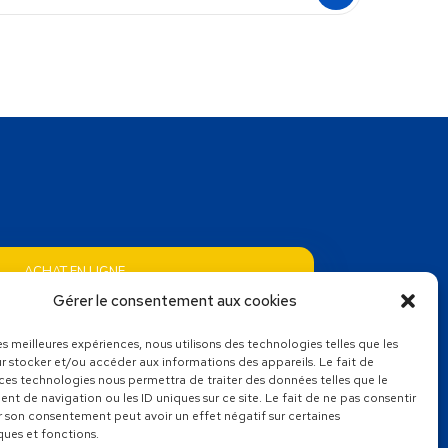
ACHAT EN LIGNE
Bons cadeaux
Gérer le consentement aux cookies
les meilleures expériences, nous utilisons des technologies telles que les
r stocker et/ou accéder aux informations des appareils. Le fait de
 ces technologies nous permettra de traiter des données telles que le
s les autres activités proposées
t de navigation ou les ID uniques sur ce site. Le fait de ne pas consentir
e Park, votre base de loisirs
ue en Vendée
r son consentement peut avoir un effet négatif sur certaines
ques et fonctions.