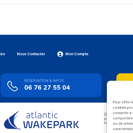
tés
Nous Contacter
Mon Compte
RÉSERVATION & INFOS
06 76 27 55 04
Pour offrir 
cookies pou
consentir à
Découvrez toute
comportemen
par Atlantic Wak
nautiques uniq
ou de retire
caractéristi