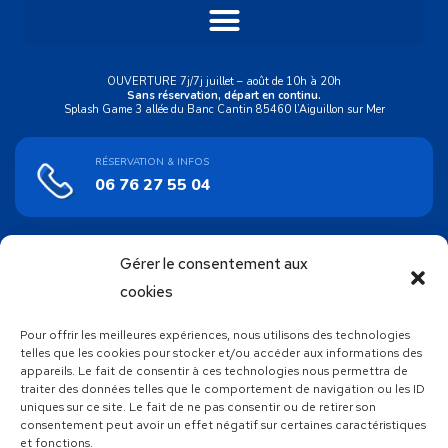
OUVERTURE 7j/7j juillet – août de 10h à 20h
Sans réservation, départ en continu.
Splash Game 3 allée du Banc Cantin 85460 l’Aiguillon sur Mer
RÉSERVATION & INFOS
06 76 27 55 04
Gérer le consentement aux
ACHAT EN LIGNE
Bons cadeaux
cookies
Pour offrir les meilleures expériences, nous utilisons des technologies
SUIVEZ NOUS !
telles que les cookies pour stocker et/ou accéder aux informations des
appareils. Le fait de consentir à ces technologies nous permettra de
traiter des données telles que le comportement de navigation ou les ID
uniques sur ce site. Le fait de ne pas consentir ou de retirer son
consentement peut avoir un effet négatif sur certaines caractéristiques
et fonctions.