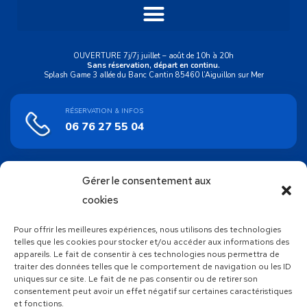
OUVERTURE 7j/7j juillet – août de 10h à 20h
Sans réservation, départ en continu.
Splash Game 3 allée du Banc Cantin 85460 l’Aiguillon sur Mer
RÉSERVATION & INFOS
06 76 27 55 04
Gérer le consentement aux
ACHAT EN LIGNE
Bons cadeaux
cookies
Pour offrir les meilleures expériences, nous utilisons des technologies
SUIVEZ NOUS !
telles que les cookies pour stocker et/ou accéder aux informations des
appareils. Le fait de consentir à ces technologies nous permettra de
traiter des données telles que le comportement de navigation ou les ID
uniques sur ce site. Le fait de ne pas consentir ou de retirer son
consentement peut avoir un effet négatif sur certaines caractéristiques
et fonctions.