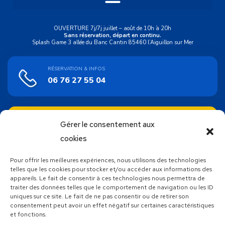
OUVERTURE 7j/7j juillet – août de 10h à 20h
Sans réservation, départ en continu.
Splash Game 3 allée du Banc Cantin 85460 l’Aiguillon sur Mer
RÉSERVATION & INFOS
06 76 27 55 04
ACHAT EN LIGNE
Gérer le consentement aux
Bons cadeaux
cookies
Pour offrir les meilleures expériences, nous utilisons des technologies
SUIVEZ NOUS !
telles que les cookies pour stocker et/ou accéder aux informations des
appareils. Le fait de consentir à ces technologies nous permettra de
traiter des données telles que le comportement de navigation ou les ID
uniques sur ce site. Le fait de ne pas consentir ou de retirer son
consentement peut avoir un effet négatif sur certaines caractéristiques
et fonctions.
Découvrez toutes les autres activités proposées par Atlantic
Wake Park, votre base de loisirs nautiques unique en