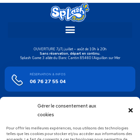
OUVERTURE 7j/7j juillet – août de 10h à 20h
Sans réservation, départ en continu.
Splash Game 3 allée du Banc Cantin 85460 l’Aiguillon sur Mer
RÉSERVATION & INFOS
06 76 27 55 04
Gérer le consentement aux
ACHAT EN LIGNE
Bons cadeaux
cookies
Pour offrir les meilleures expériences, nous utilisons des technologies
SUIVEZ NOUS !
telles que les cookies pour stocker et/ou accéder aux informations des
appareils. Le fait de consentir à ces technologies nous permettra de