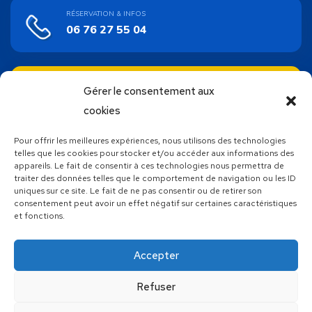
RÉSERVATION & INFOS
06 76 27 55 04
ACHAT EN LIGNE
Gérer le consentement aux
Bons cadeaux
cookies
Pour offrir les meilleures expériences, nous utilisons des technologies
SUIVEZ NOUS !
telles que les cookies pour stocker et/ou accéder aux informations des
appareils. Le fait de consentir à ces technologies nous permettra de
traiter des données telles que le comportement de navigation ou les ID
uniques sur ce site. Le fait de ne pas consentir ou de retirer son
consentement peut avoir un effet négatif sur certaines caractéristiques
et fonctions.
Découvrez toutes les autres activités proposées par Atlantic
Wake Park, votre base de loisirs nautiques unique en
Vendée
Accepter
Refuser
Fait avec le
en Vendée par
&