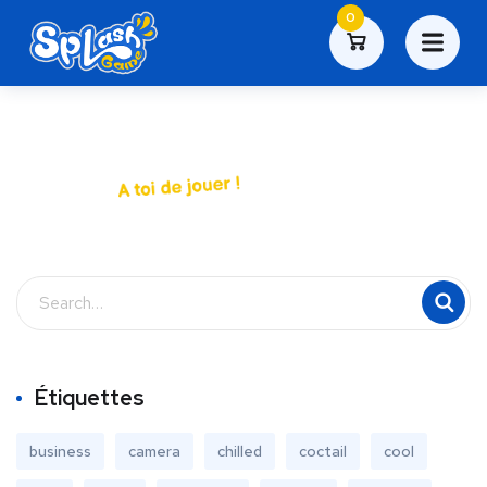
0
Étiquettes
business
camera
chilled
coctail
cool