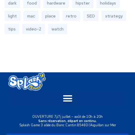
dark
food
hardware
hipster
holidays
light
mac
place
retro
SEO
strategy
tips
video-2
watch
OUVERTURE 7j/7j juillet – août de 10h à 20h
Sans réservation, départ en continu.
Splash Game 3 allée du Banc Cantin 85460 l’Aiguillon sur Mer