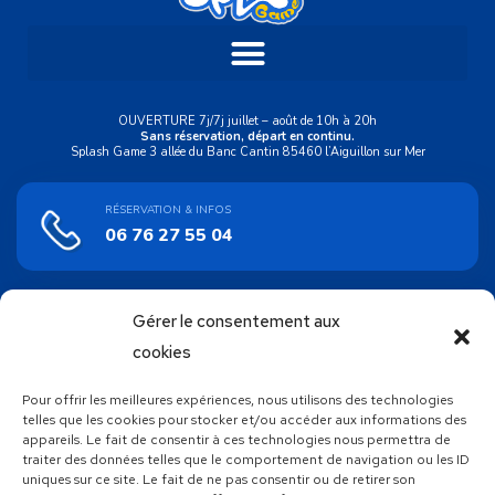
OUVERTURE 7j/7j juillet – août de 10h à 20h
Sans réservation, départ en continu.
Splash Game 3 allée du Banc Cantin 85460 l’Aiguillon sur Mer
RÉSERVATION & INFOS
06 76 27 55 04
Gérer le consentement aux
ACHAT EN LIGNE
Bons cadeaux
cookies
Pour offrir les meilleures expériences, nous utilisons des technologies
SUIVEZ NOUS !
telles que les cookies pour stocker et/ou accéder aux informations des
appareils. Le fait de consentir à ces technologies nous permettra de
traiter des données telles que le comportement de navigation ou les ID
uniques sur ce site. Le fait de ne pas consentir ou de retirer son