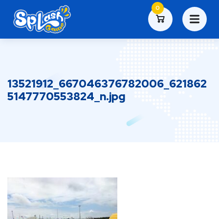
0
13521912_667046376782006_621862
5147770553824_n.jpg