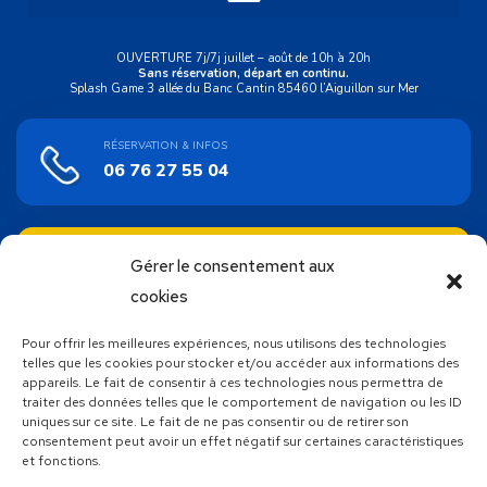
OUVERTURE 7j/7j juillet – août de 10h à 20h
Sans réservation, départ en continu.
Splash Game 3 allée du Banc Cantin 85460 l’Aiguillon sur Mer
RÉSERVATION & INFOS
06 76 27 55 04
ACHAT EN LIGNE
Gérer le consentement aux
Bons cadeaux
cookies
Pour offrir les meilleures expériences, nous utilisons des technologies
SUIVEZ NOUS !
telles que les cookies pour stocker et/ou accéder aux informations des
appareils. Le fait de consentir à ces technologies nous permettra de
traiter des données telles que le comportement de navigation ou les ID
uniques sur ce site. Le fait de ne pas consentir ou de retirer son
consentement peut avoir un effet négatif sur certaines caractéristiques
et fonctions.
Découvrez toutes les autres activités proposées par Atlantic
Wake Park, votre base de loisirs nautiques unique en