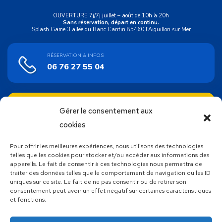
OUVERTURE 7j/7j juillet – août de 10h à 20h
Sans réservation, départ en continu.
Splash Game 3 allée du Banc Cantin 85460 l’Aiguillon sur Mer
RÉSERVATION & INFOS
06 76 27 55 04
ACHAT EN LIGNE
Gérer le consentement aux
Bons cadeaux
cookies
Pour offrir les meilleures expériences, nous utilisons des technologies
SUIVEZ NOUS !
telles que les cookies pour stocker et/ou accéder aux informations des
appareils. Le fait de consentir à ces technologies nous permettra de
traiter des données telles que le comportement de navigation ou les ID
uniques sur ce site. Le fait de ne pas consentir ou de retirer son
consentement peut avoir un effet négatif sur certaines caractéristiques
et fonctions.
Découvrez toutes les autres activités proposées par Atlantic
Wake Park, votre base de loisirs nautiques unique en
Vendée