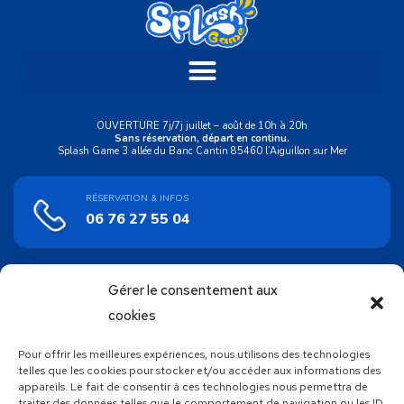
OUVERTURE 7j/7j juillet – août de 10h à 20h
Sans réservation, départ en continu.
Splash Game 3 allée du Banc Cantin 85460 l’Aiguillon sur Mer
RÉSERVATION & INFOS
06 76 27 55 04
Gérer le consentement aux
ACHAT EN LIGNE
Bons cadeaux
cookies
Pour offrir les meilleures expériences, nous utilisons des technologies
SUIVEZ NOUS !
telles que les cookies pour stocker et/ou accéder aux informations des
appareils. Le fait de consentir à ces technologies nous permettra de
traiter des données telles que le comportement de navigation ou les ID