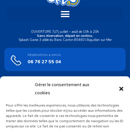
OUVERTURE 7j/7j juillet – août de 10h à 20h
Sans réservation, départ en continu.
Splash Game 3 allée du Banc Cantin 85460 l’Aiguillon sur Mer
RÉSERVATION & INFOS
06 76 27 55 04
Gérer le consentement aux
ACHAT EN LIGNE
Bons cadeaux
cookies
Pour offrir les meilleures expériences, nous utilisons des technologies
SUIVEZ NOUS !
telles que les cookies pour stocker et/ou accéder aux informations des
appareils. Le fait de consentir à ces technologies nous permettra de
traiter des données telles que le comportement de navigation ou les ID
uniques sur ce site. Le fait de ne pas consentir ou de retirer son