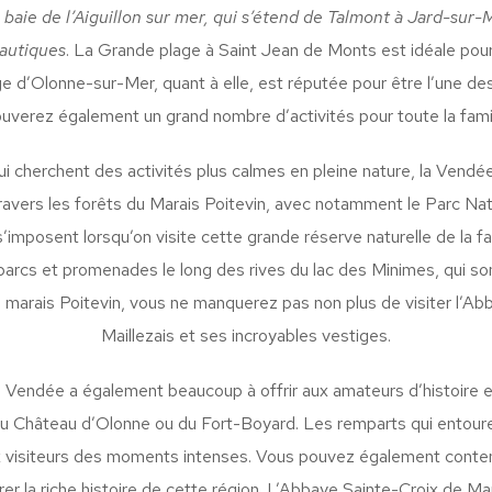
 baie de l’Aiguillon sur mer, qui s’étend de Talmont à Jard-sur-
nautiques
. La Grande plage à Saint Jean de Monts est idéale pour
ge d’Olonne-sur-Mer, quant à elle, est réputée pour être l’une d
ouverez également un grand nombre d’activités pour toute la famil
i cherchent des activités plus calmes en pleine nature, la Vendée
avers les forêts du Marais Poitevin, avec notamment le Parc Nat
imposent lorsqu’on visite cette grande réserve naturelle de la f
 parcs et promenades le long des rives du lac des Minimes, qui so
le marais Poitevin, vous ne manquerez pas non plus de visiter l
Maillezais et ses incroyables vestiges.
Vendée a également beaucoup à offrir aux amateurs d’histoire et 
du Château d’Olonne ou du Fort-Boyard. Les remparts qui entoure
 visiteurs des moments intenses. Vous pouvez également contem
r la riche histoire de cette région. L’Abbaye Sainte-Croix de Ma