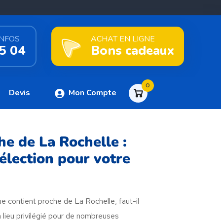
INFOS
ACHAT EN LIGNE
5 04
Bons cadeaux
0
Devis
Mon Compte
he de La Rochelle :
élection pour votre
e contient proche de La Rochelle, faut-il
n lieu privilégié pour de nombreuses