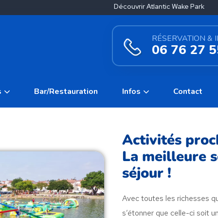
Découvrir Atlantic Wake Park
RÉSERVATION & 
06 76 27 5
s
Bar/Restauration
Infos
Contact
Activités proc
La meilleure s
séjour !
Avec toutes les richesses qu
s’étonner que celle-ci soit u