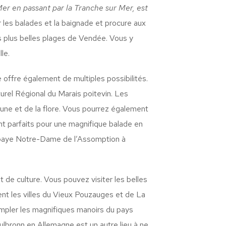
Mer en passant par la Tranche sur Mer, est
 les balades et la baignade et procure aux
es plus belles plages de Vendée. Vous y
le.
 offre également de multiples possibilités.
urel Régional du Marais poitevin. Les
aune et de la flore. Vous pourrez également
nt parfaits pour une magnifique balade en
’Abbaye Notre-Dame de l’Assomption à
de culture. Vous pouvez visiter les belles
nt les villes du Vieux Pouzauges et de La
pler les magnifiques manoirs du pays
ulbronn en Allemagne est un autre lieu à ne